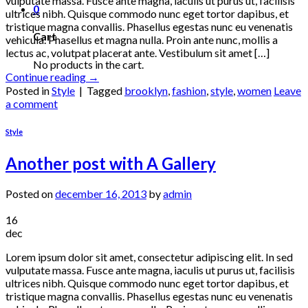
vulputate massa. Fusce ante magna, iaculis ut purus ut, facilisis
0
ultrices nibh. Quisque commodo nunc eget tortor dapibus, et
tristique magna convallis. Phasellus egestas nunc eu venenatis
Cart
vehicula. Phasellus et magna nulla. Proin ante nunc, mollis a
lectus ac, volutpat placerat ante. Vestibulum sit amet […]
No products in the cart.
Continue reading
→
Posted in
Style
|
Tagged
brooklyn
,
fashion
,
style
,
women
Leave
a comment
Style
Another post with A Gallery
Posted on
december 16, 2013
by
admin
16
dec
Lorem ipsum dolor sit amet, consectetur adipiscing elit. In sed
vulputate massa. Fusce ante magna, iaculis ut purus ut, facilisis
ultrices nibh. Quisque commodo nunc eget tortor dapibus, et
tristique magna convallis. Phasellus egestas nunc eu venenatis