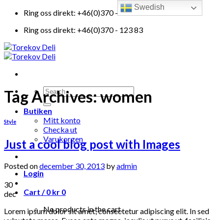
Swedish
Skip
Ring oss direkt: +46(0)370 - 123 83
to
Ring oss direkt: +46(0)370 - 123 83
content
Search
Tag Archives:
women
for:
Butiken
Mitt konto
Style
Checka ut
Varukorgen
Just a cool blog post with Images
Posted on
december 30, 2013
by
admin
Login
30
Cart /
0
kr
0
dec
No products in the cart.
Lorem ipsum dolor sit amet, consectetur adipiscing elit. In sed