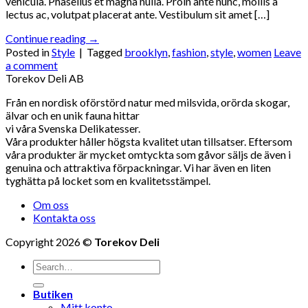
vehicula. Phasellus et magna nulla. Proin ante nunc, mollis a
lectus ac, volutpat placerat ante. Vestibulum sit amet […]
Continue reading
→
Posted in
Style
|
Tagged
brooklyn
,
fashion
,
style
,
women
Leave
a comment
Torekov Deli AB
Från en nordisk oförstörd natur med milsvida, orörda skogar,
älvar och en unik fauna hittar
vi våra Svenska Delikatesser.
Våra produkter håller högsta kvalitet utan tillsatser. Eftersom
våra produkter är mycket omtyckta som gåvor säljs de även i
genuina och attraktiva förpackningar. Vi har även en liten
tyghätta på locket som en kvalitetsstämpel.
Om oss
Kontakta oss
Copyright 2026 ©
Torekov Deli
Search
for:
Butiken
Mitt konto