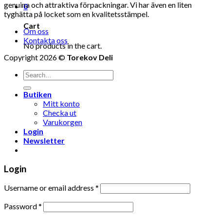
genuina och attraktiva förpackningar. Vi har även en liten
0
tyghätta på locket som en kvalitetsstämpel.
Cart
Om oss
Kontakta oss
No products in the cart.
Copyright 2026 ©
Torekov Deli
Search
for:
Butiken
Mitt konto
Checka ut
Varukorgen
Login
Newsletter
Login
Username or email address
*
Password
*