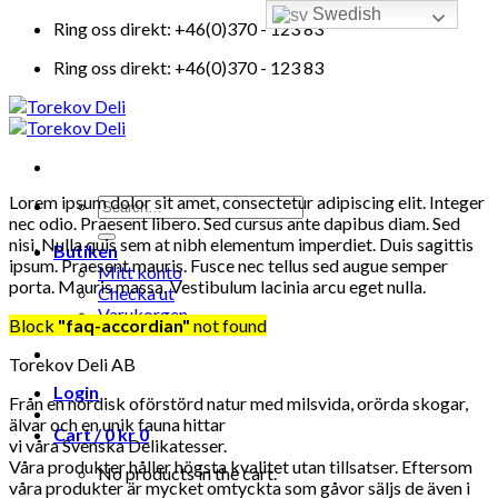
Swedish
Skip
Ring oss direkt: +46(0)370 - 123 83
to
Ring oss direkt: +46(0)370 - 123 83
content
Lorem ipsum dolor sit amet, consectetur adipiscing elit. Integer
Search
nec odio. Praesent libero. Sed cursus ante dapibus diam. Sed
for:
nisi. Nulla quis sem at nibh elementum imperdiet. Duis sagittis
Butiken
ipsum. Praesent mauris. Fusce nec tellus sed augue semper
Mitt konto
porta. Mauris massa. Vestibulum lacinia arcu eget nulla.
Checka ut
Varukorgen
Block
"faq-accordian"
not found
Torekov Deli AB
Login
Från en nordisk oförstörd natur med milsvida, orörda skogar,
älvar och en unik fauna hittar
Cart /
0
kr
0
vi våra Svenska Delikatesser.
Våra produkter håller högsta kvalitet utan tillsatser. Eftersom
No products in the cart.
våra produkter är mycket omtyckta som gåvor säljs de även i